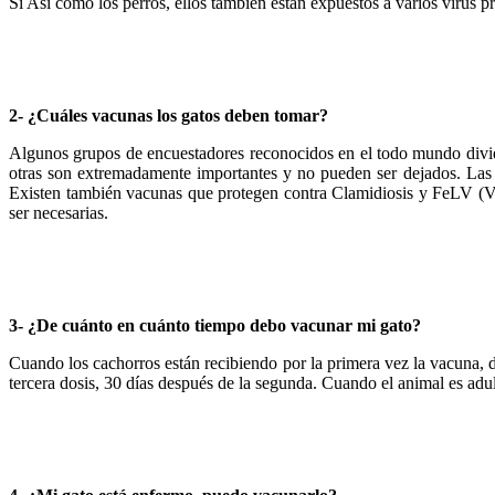
Sí Así como los perros, ellos también están expuestos a varios virus 
2- ¿Cuáles vacunas los gatos deben tomar?
Algunos grupos de encuestadores reconocidos en el todo mundo dividen
otras son extremadamente importantes y no pueden ser dejados. Las va
Existen también vacunas que protegen contra Clamidiosis y FeLV (Vir
ser necesarias.
3- ¿De cuánto en cuánto tiempo debo vacunar mi gato?
Cuando los cachorros están recibiendo por la primera vez la vacuna, de
tercera dosis, 30 días después de la segunda. Cuando el animal es adul