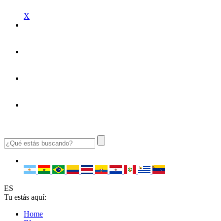
X
ES
Tu estás aquí:
Home