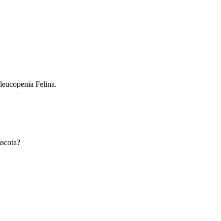
nleucopenia Felina.
ascota?