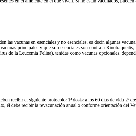
presentes en el ambiente en el que viven. Si no están vacunados, pueden
 las vacunas en esenciales y no esenciales, es decir, algunas vacunas
cunas principales y que son esenciales son contra a Rinotraqueitis, P
us de la Leucemia Felina), tenidas como vacunas opcionales, dependie
ben recibir el siguiente protocolo: 1ª dosis: a los 60 días de vida 2ª 
to, él debe recibir la revacunación anual o conforme orientación del Vet