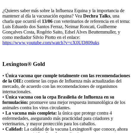
¿Quieres saber más sobre la Influenza Equina y la importancia de
mantener al día la vacunación equina? Vea
Dechra Talks
, una
charla que ocurrió el
13/06
con veterinarios de referencia en el tema:
Luis Eduardo dos Santos Ferraz, Neimar Roncati, Guilherme
Gonçalves Costa, Rogério Saito, Edsel Alves Beuttemmuller, y
como mediador Silvio Piotto en el enlace:
https://www.youtube.com/watch?v=cX0UD809uks
Lexington® Gold
•
Única vacuna que cumple totalmente con las recomendaciones
de la OIE:
contiene las cepas de Influenza más actualizadas del
mercado, de acuerdo con las recomendaciones de organismos
internacionales.
•
Única vacuna con la cepa Brasileña de Influenza en su
formulación:
promueve una mejor respuesta inmunológica de los
animales contra los virus circulantes.
•
La vacuna más completa:
la única que protege contra 4
enfermedades, asegurando más practicidad para criadores y
veterinarios, y mayor protección para los caballos.
•
Calidad:
La calidad de la vacuna Lexington® que conoce, ahora