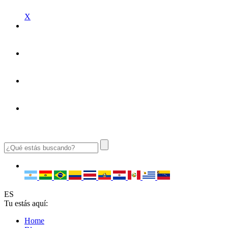
X
ES
Tu estás aquí:
Home