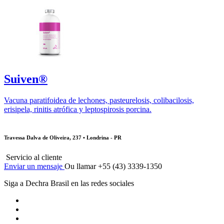
Suiven®
Vacuna paratifoidea de lechones, pasteurelosis, colibacilosis,
erisipela, rinitis atrófica y leptospirosis porcina.
Travessa Dalva de Oliveira, 237 • Londrina - PR
Servicio al cliente
Enviar un mensaje
Ou llamar +55 (43) 3339-1350
Siga a Dechra Brasil en las redes sociales