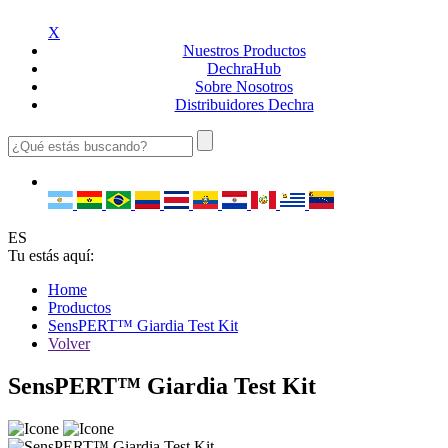
X
Nuestros
Productos
Dechra
Hub
Sobre
Nosotros
Distribuidores
Dechra
ES
Tu estás aquí:
Home
Productos
SensPERT™ Giardia Test Kit
Volver
SensPERT™ Giardia Test Kit