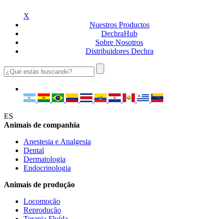
X
Nuestros
Productos
Dechra
Hub
Sobre
Nosotros
Distribuidores
Dechra
ES
Animais de companhia
Anestesia e Analgesia
Dental
Dermatologia
Endocrinologia
Animais de produção
Locomoção
Reprodução
Terapia Fluída